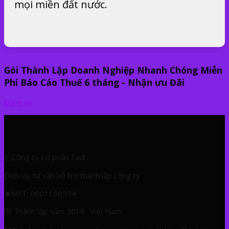
mọi miền đất nước.
Gói Thành Lập Doanh Nghiệp Nhanh Chóng Miễn
Phí Báo Cáo Thuế 6 tháng - Nhận ưu Đãi
Đăng ký
ⒻCông ty Cổ phần Fadi
Dịch vụ tư vấn hỗ trợ thành lập công ty
★
MST: 0601156594
Ⓡ Thành lập năm 2018- Việt Nam