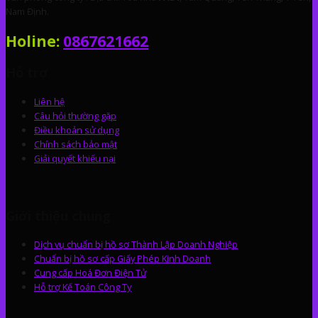
Nam Định.
Holine:
0867621662
Hỗ trợ
Liên hệ
Câu hỏi thường gặp
Điều khoản sử dụng
Chính sách bảo mật
Giải quyết khiếu nại
Giới thiệu chung
Dịch vụ chuẩn bị hồ sơ Thành Lập Doanh Nghiệp
Chuẩn bị hồ sơ cấp Giấy Phép Kinh Doanh
Cung cấp Hoá Đơn Điện Tử
Hỗ trợ Kế Toán Công Ty