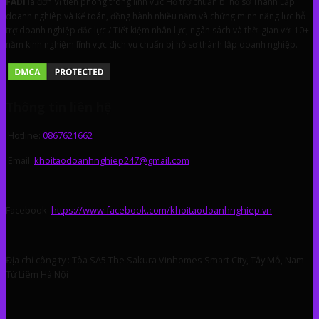
FA
DI
là đơn Vị tiên phong trong lĩnh vực Hỗ trợ chuẩn bị hồ sơ Thành Lập
doanh nghiêp và Kế toán, đồng hành nhiều năm và chứng minh năng lực hỗ
trợ doanh nghiệp đắc lực / Tiết kiệm nhân lực, ngân sách và thời gian với 10+
năm kinh nghiệm lĩnh vực dịch vụ chuẩn bị hồ sơ thành lập doanh nghiệp.
Thông tin liên hệ
Hotline:
0867621662
Email:
khoitaodoanhnghiep247@gmail.com
Facebook:
https://www.facebook.com/khoitaodoanhnghiep.vn
Địa chỉ công ty : Tòa SA5 The Sakura Vinhomes Smart City, Tây Mỗ, Nam
Từ Liêm Hà Nội