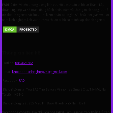
FA
DI
là đơn Vị tiên phong trong lĩnh vực Hỗ trợ chuẩn bị hồ sơ Thành Lập
doanh nghiêp và Kế toán, đồng hành nhiều năm và chứng minh năng lực hỗ
trợ doanh nghiệp đắc lực / Tiết kiệm nhân lực, ngân sách và thời gian với 10+
năm kinh nghiệm lĩnh vực dịch vụ chuẩn bị hồ sơ thành lập doanh nghiệp.
Thông tin liên hệ
Hotline:
0867621662
Email:
khoitaodoanhnghiep247@gmail.com
Facebook:
FADI
Địa chỉ công ty : Tòa SA5 The Sakura Vinhomes Smart City, Tây Mỗ, Nam
Từ Liêm Hà Nội
Địa chỉ công ty 2 : 255 Mạc Thị Bưởi, thành phố Nam Định
Văn phòng công ty : Địa chỉ: Tòa nhà
FADI
, Tam Quang, Yên Thắng, Ý Yên,