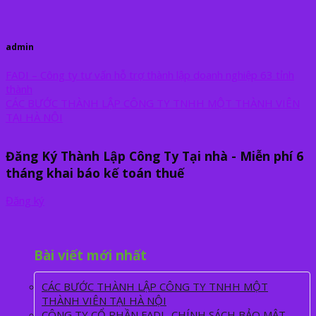
admin
FADI – Công ty tư vấn hỗ trợ thành lập doanh nghiệp 63 tỉnh
thành
CÁC BƯỚC THÀNH LẬP CÔNG TY TNHH MỘT THÀNH VIÊN
TẠI HÀ NỘI
Đăng Ký Thành Lập Công Ty Tại nhà - Miễn phí 6
tháng khai báo kế toán thuế
Đăng ký
Bài viết mới nhất
CÁC BƯỚC THÀNH LẬP CÔNG TY TNHH MỘT
THÀNH VIÊN TẠI HÀ NỘI
CÔNG TY CỔ PHẦN FADI- CHÍNH SÁCH BẢO MẬT