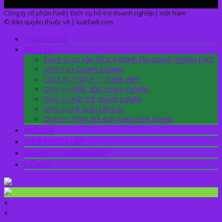
Công ty cổ phần Fadi| Dịch vụ hỗ trợ doanh nghiệp| Việt Nam
© Bản quyền thuộc về | luatfadi.com
TRANG CHỦ
DỊCH VỤ
Công ty tư vấn hỗ trợ thành lập doanh nghiệp FADI
Khởi Tạo Doanh Nghiệp
Công ty TNHH 1 Thành Viên
Dịch vụ Khắc dấu doanh nghiệp
Dịch vụ giải thể doanh nghiệp
Dịch vụ Kế toán công ty
Dịch vụ Thay đổi giấy phép kinh doanh
BÁO GIÁ
KIẾN THỨC LUẬT
CÂU HỎI THƯỜNG GẶP
LIÊN HỆ
x
x