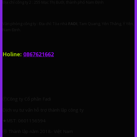
Địa chỉ công ty 2 : 255 Mạc Thị Bưởi, thành phố Nam Định
Văn phòng công ty : Địa chỉ: Tòa nhà
FADI
, Tam Quang, Yên Thắng, Ý Yên,
Nam Định.
Holine:
0867621662
ⒻCông ty Cổ phần Fadi
Dịch vụ tư vấn hỗ trợ thành lập công ty
★
MST: 0601156594
Ⓡ Thành lập năm 2018- Việt Nam