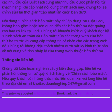
các nhu cầu của Luật Fadi cũng như nhu cầu được phản hồi từ
khách hàng. Khi cập nhật nội dung chính sách này, chúng tôi sẽ
chỉnh sửa lại thời gian “Cập nhật lần cuối” bên dưới.
Nội dung “Chính sách bảo mật” này chỉ áp dụng tại Luật Fadi,
không bao gồm hoặc liên quan đến các bên thứ ba đặt quảng
cáo hay có link tại Fadi. Chúng tôi khuyến khích quý khách đọc kỹ
“Chính sách An toàn và Bảo mật” của các trang web của bên
thứ ba trước khi cung cấp thông tin cá nhân cho các trang web
đó. Chúng tôi không chịu trách nhiệm dưới bất kỳ hình thức nào
về nội dung và tính pháp lý của trang web thuộc bên thứ ba.
Thông tin liên hệ:
Chúng tôi luôn hoan nghênh các ý kiến đóng góp, liên hệ và
phản hồi thông tin từ quý khách hàng về “Chính sách bảo mật”.
Nếu quý khách có những thắc mắc liên quan xin vui lòng liên hệ
theo địa chỉ email khoitaodoanhnghiep247@gmail.com
This entry was posted in
hồ sơ công ty
. Bookmark the
permalink
.