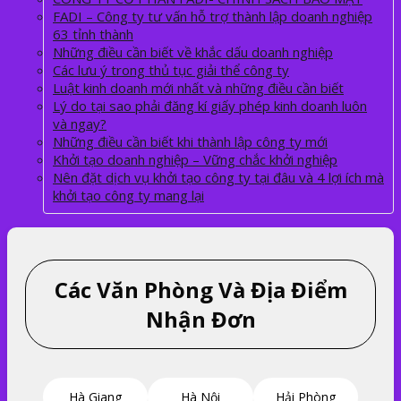
FADI – Công ty tư vấn hỗ trợ thành lập doanh nghiệp
63 tỉnh thành
Những điều cần biết về khắc dấu doanh nghiệp
Các lưu ý trong thủ tục giải thể công ty
Luật kinh doanh mới nhất và những điều cần biết
Lý do tại sao phải đăng kí giấy phép kinh doanh luôn
và ngay?
Những điều cần biết khi thành lập công ty mới
Khởi tạo doanh nghiệp – Vững chắc khởi nghiệp
Nên đặt dịch vụ khởi tạo công ty tại đâu và 4 lợi ích mà
khởi tạo công ty mang lại
Các Văn Phòng Và Địa Điểm
Nhận Đơn
Hà Giang
Hà Nội
Hải Phòng