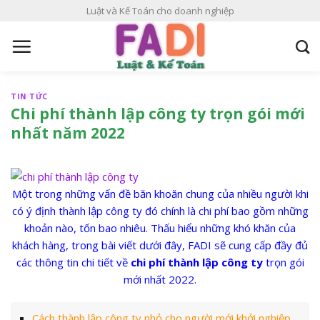
S
Luật và Kế Toán cho doanh nghiệp
k
i
p
t
o
TIN TỨC
c
Chi phí thành lập công ty trọn gói mới
o
nhất năm 2022
n
t
e
Một trong những vấn đề băn khoăn chung của nhiều người khi
n
có ý định thành lập công ty đó chính là chi phí bao gồm những
t
khoản nào, tốn bao nhiêu. Thấu hiểu những khó khăn của
khách hàng, trong bài viết dưới đây, FADI sẽ cung cấp đầy đủ
các thông tin chi tiết về
chi phí thành lập công ty
trọn gói
mới nhất 2022.
Cách thành lập công ty nhỏ cho người mới khởi nghiệp