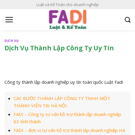
S
Luật và Kế Toán cho doanh nghiệp
k
i
p
t
o
DỊCH VỤ
c
Dịch Vụ Thành Lập Công Ty Uy Tín
o
n
t
e
Công ty thành lập doanh nghiệp uy tín toàn quốc Luật Fadi
n
t
CÁC BƯỚC THÀNH LẬP CÔNG TY TNHH MỘT
THÀNH VIÊN TẠI HÀ NỘI
FADI – Công ty tư vấn hỗ trợ thành lập doanh nghiệp
63 tỉnh thành
FADI – đơn vị tư vấn hỗ trợ thành lập doanh nghiệp Hà