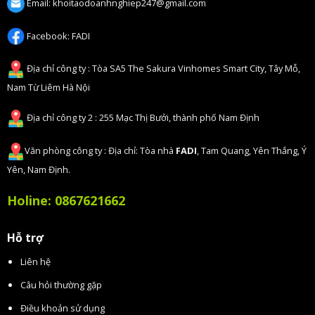
Email:
khoitaodoanhnghiep247@gmail.com
Facebook:
FADI
Địa chỉ công ty : Tòa SA5 The Sakura Vinhomes Smart City, Tây Mỗ,
Nam Từ Liêm Hà Nội
Địa chỉ công ty 2 : 255 Mạc Thị Bưởi, thành phố Nam Định
Văn phòng công ty : Địa chỉ: Tòa nhà
FADI
, Tam Quang, Yên Thắng, Ý
Yên, Nam Định.
Holine:
0867621662
Hỗ trợ
Liên hệ
Câu hỏi thường gặp
Điều khoản sử dụng