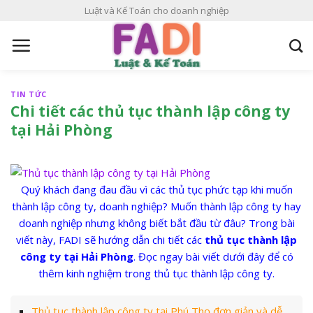
S
Luật và Kế Toán cho doanh nghiệp
k
i
p
t
o
TIN TỨC
c
Chi tiết các thủ tục thành lập công ty
o
tại Hải Phòng
n
t
e
Quý khách đang đau đầu vì các thủ tục phức tạp khi muốn
n
thành lập công ty, doanh nghiệp? Muốn thành lập công ty hay
t
doanh nghiệp nhưng không biết bắt đầu từ đâu? Trong bài
viết này, FADI sẽ hướng dẫn chi tiết các
thủ tục thành lập
công ty tại Hải Phòng
. Đọc ngay bài viết dưới đây để có
thêm kinh nghiệm trong thủ tục thành lập công ty.
Thủ tục thành lập công ty tại Phú Thọ đơn giản và dễ