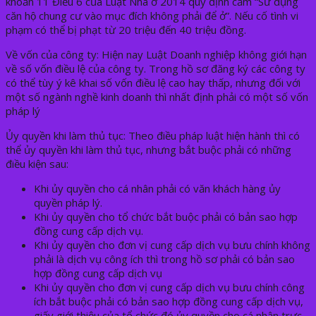
khoản 11 Điều 6 của Luật Nhà ở 2014 quy định cấm “Sử dụng
căn hộ chung cư vào mục đích không phải để ở”. Nếu cố tình vi
phạm có thể bị phạt từ 20 triệu đến 40 triệu đồng.
Về vốn của công ty: Hiện nay Luật Doanh nghiệp không giới hạn
về số vốn điều lệ của công ty. Trong hồ sơ đăng ký các công ty
có thể tùy ý kê khai số vốn điều lệ cao hay thấp, nhưng đối với
một số ngành nghề kinh doanh thì nhất định phải có một số vốn
pháp lý
Ủy quyền khi làm thủ tục: Theo điều pháp luật hiện hành thì có
thể ủy quyền khi làm thủ tục, nhưng bắt buộc phải có những
điều kiện sau:
Khi ủy quyền cho cá nhân phải có văn khách hàng ủy
quyền pháp lý.
Khi ủy quyền cho tổ chức bắt buộc phải có
bản
sao hợp
đồng cung cấp dịch vụ.
Khi ủy quyền cho đơn vị cung cấp dịch vụ bưu chính không
phải là dịch vụ công ích thì trong hồ sơ phải có
bản sao
hợp đồng cung cấp dịch vụ
Khi ủy quyền cho đơn vị cung cấp dịch vụ bưu chính công
ích bắt buộc phải có bản sao hợp đồng cung cấp dịch vụ,
giấy giới thiệu của tổ chức đó ủy quyền cho cá nhân trực