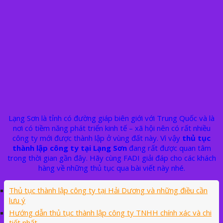
Lạng Sơn là tỉnh có đường giáp biên giới với Trung Quốc và là
nơi có tiềm năng phát triển kinh tế – xã hội nên có rất nhiều
công ty mới được thành lập ở vùng đất này. Vì vậy
thủ tục
thành lập công ty tại Lạng Sơn
đang rất được quan tâm
trong thời gian gần đây. Hãy cùng FADI giải đáp cho các khách
hàng về những thủ tục qua bài viết này nhé.
Thủ tục thành lập công ty tại Hải Dương và những điều cần
lưu ý
Hướng dẫn thủ tục thành lập công ty TNHH chính xác và chi
tiết nhất