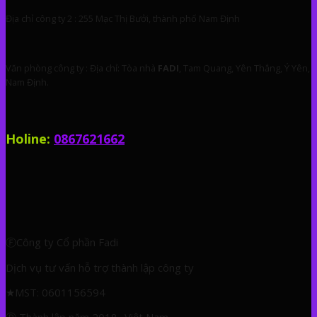
Địa chỉ công ty 2 : 255 Mạc Thị Bưởi, thành phố Nam Định
Văn phòng công ty : Địa chỉ: Tòa nhà
FADI
, Tam Quang, Yên Thắng, Ý Yên,
Nam Định.
Holine:
0867621662
ⒻCông ty Cổ phần Fadi
Dịch vụ tư vấn hỗ trợ thành lập công ty
★
MST: 0601156594
Ⓡ Thành lập năm 2018- Việt Nam