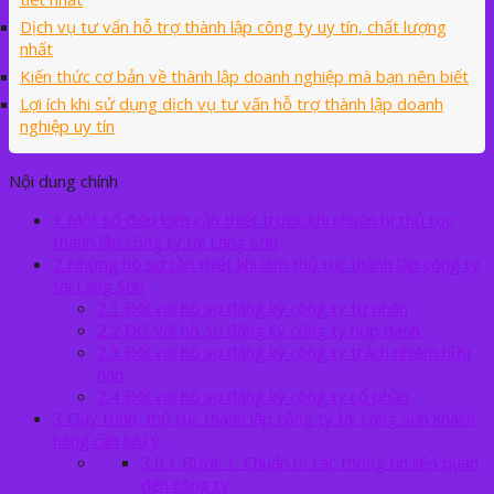
Dịch vụ tư vấn hỗ trợ thành lập công ty uy tín, chất lượng
nhất
Kiến thức cơ bản về thành lập doanh nghiệp mà bạn nên biết
Lợi ích khi sử dụng dịch vụ tư vấn hỗ trợ thành lập doanh
nghiệp uy tín
Nội dung chính
1
Một số điều kiện cần thiết trước khi chuẩn bị thủ tục
thành lập công ty tại Lạng Sơn
2
Những hồ sơ cần thiết khi làm thủ tục thành lập công ty
tại Lạng Sơn
2.1
Đối với hồ sơ đăng ký công ty tư nhân
2.2
Đối với hồ sơ đăng ký công ty hợp danh
2.3
Đối với hồ sơ đăng ký công ty trách nhiệm hữu
hạn
2.4
Đối với hồ sơ đăng ký công ty cổ phần
3
Quy trình, thủ tục thành lập công ty tại Lạng Sơn khách
hàng cần lưu ý
3.0.1
Bước 1: Chuẩn bị các thông tin liên quan
đến công ty