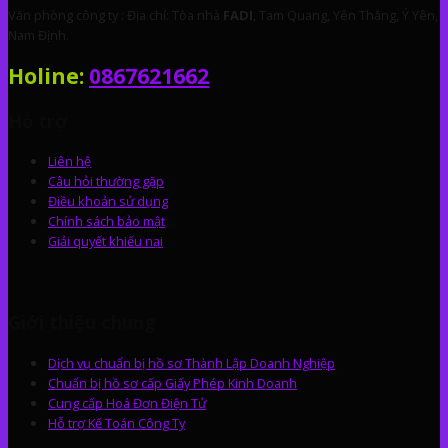
Văn phòng công ty : Địa chỉ: Tòa nhà
FADI
, Tam Quang, Yên Thắng, Ý Yên,
Nam Định.
Holine:
0867621662
Hỗ trợ
Liên hệ
Câu hỏi thường gặp
Điều khoản sử dụng
Chính sách bảo mật
Giải quyết khiếu nại
Giới thiệu chung
Dịch vụ chuẩn bị hồ sơ Thành Lập Doanh Nghiệp
Chuẩn bị hồ sơ cấp Giấy Phép Kinh Doanh
Cung cấp Hoá Đơn Điện Tử
Hỗ trợ Kế Toán Công Ty