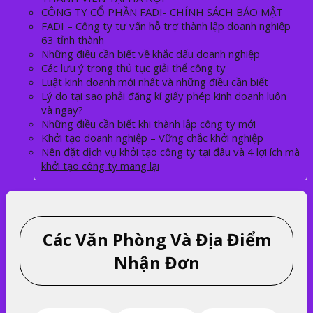
CÔNG TY CỔ PHẦN FADI- CHÍNH SÁCH BẢO MẬT
FADI – Công ty tư vấn hỗ trợ thành lập doanh nghiệp
63 tỉnh thành
Những điều cần biết về khắc dấu doanh nghiệp
Các lưu ý trong thủ tục giải thể công ty
Luật kinh doanh mới nhất và những điều cần biết
Lý do tại sao phải đăng kí giấy phép kinh doanh luôn
và ngay?
Những điều cần biết khi thành lập công ty mới
Khởi tạo doanh nghiệp – Vững chắc khởi nghiệp
Nên đặt dịch vụ khởi tạo công ty tại đâu và 4 lợi ích mà
khởi tạo công ty mang lại
Các Văn Phòng Và Địa Điểm
Nhận Đơn