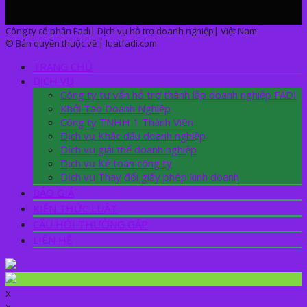
Công ty cổ phần Fadi| Dịch vụ hỗ trợ doanh nghiệp| Việt Nam
© Bản quyền thuộc về | luatfadi.com
TRANG CHỦ
DỊCH VỤ
Công ty tư vấn hỗ trợ thành lập doanh nghiệp FADI
Khởi Tạo Doanh Nghiệp
Công ty TNHH 1 Thành Viên
Dịch vụ Khắc dấu doanh nghiệp
Dịch vụ giải thể doanh nghiệp
Dịch vụ Kế toán công ty
Dịch vụ Thay đổi giấy phép kinh doanh
BÁO GIÁ
KIẾN THỨC LUẬT
CÂU HỎI THƯỜNG GẶP
LIÊN HỆ
x
x