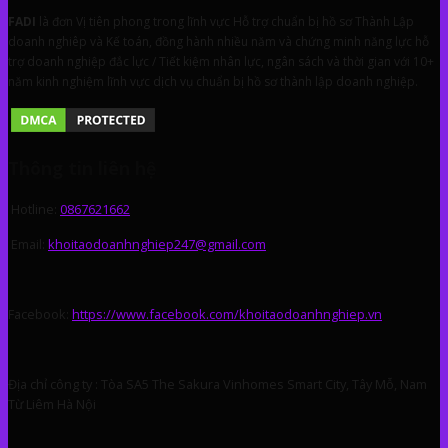
FA
DI
là đơn Vị tiên phong trong lĩnh vực Hỗ trợ chuẩn bị hồ sơ Thành Lập
doanh nghiêp và Kế toán, đồng hành nhiều năm và chứng minh năng lực hỗ
trợ doanh nghiệp đắc lực / Tiết kiệm nhân lực, ngân sách và thời gian với 10+
năm kinh nghiệm lĩnh vực dịch vụ chuẩn bị hồ sơ thành lập doanh nghiệp.
Thông tin liên hệ
Hotline:
0867621662
Email:
khoitaodoanhnghiep247@gmail.com
Facebook:
https://www.facebook.com/khoitaodoanhnghiep.vn
Địa chỉ công ty : Tòa SA5 The Sakura Vinhomes Smart City, Tây Mỗ, Nam
Từ Liêm Hà Nội