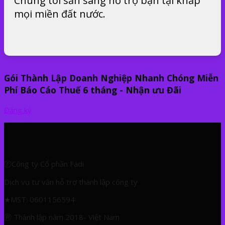
Chúng tôi sẵn sàng hỗ trợ bạn tại khắp
mọi miền đất nước.
Gói Thành Lập Doanh Nghiệp Nhanh Chóng Miễn
Phí Báo Cáo Thuế 6 tháng - Nhận ưu Đãi
Đăng ký
ⒻCông ty Cổ phần Fadi
Dịch vụ tư vấn hỗ trợ thành lập công ty
★
MST: 0601156594
Ⓡ Thành lập năm 2018- Việt Nam