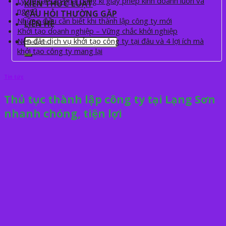
Lý do tại sao phải đăng kí giấy phép kinh doanh luôn và
KIẾN THỨC LUẬT
ngay?
CÂU HỎI THƯỜNG GẶP
Những điều cần biết khi thành lập công ty mới
LIÊN HỆ
Khởi tạo doanh nghiệp – Vững chắc khởi nghiệp
Nên đặt dịch vụ khởi tạo công ty tại đâu và 4 lợi ích mà
khởi tạo công ty mang lại
Tin tức
Thủ tục thành lập công ty tại Lạng Sơn
nhanh chóng, tiện lợi